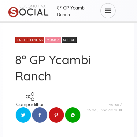
8º GP Ycambi
Ranch
ENTRE LINHAS
MÚSICA
SOCIAL
8º GP Ycambi
Ranch
Compartilhar
versa
16 de junho de 2018