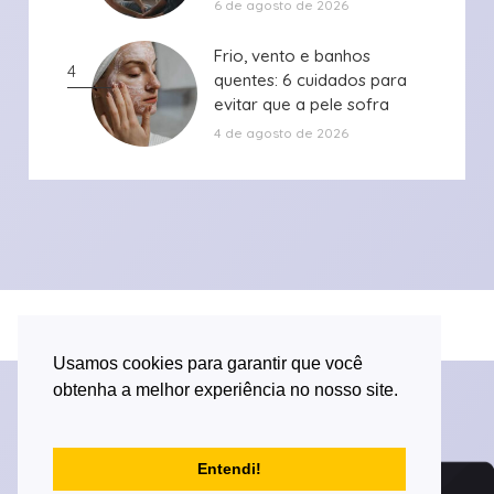
6 de agosto de 2026
Frio, vento e banhos
Frio, vento e banhos
4
quentes: 6 cuidados para
quentes: 6 cuidados para
evitar que a pele sofra
evitar que a pele sofra
durante ...
durante ...
4 de agosto de 2026
Desenvolvido por Versa Tecnologia
Usamos cookies para garantir que você
obtenha a melhor experiência no nosso site.
Entendi!