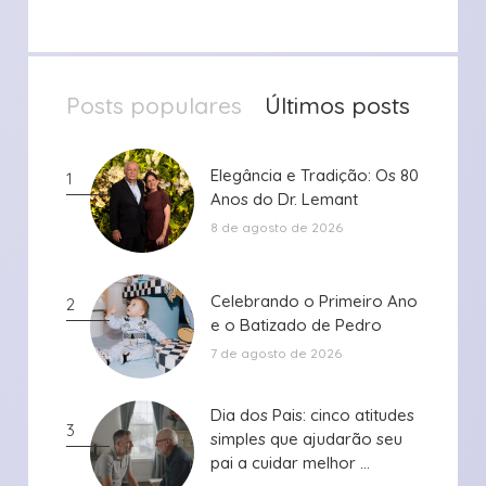
Posts populares
Últimos posts
Elegância e Tradição: Os 80
Elegância e Tradição: Os 80
1
Anos do Dr. Lemant
Anos do Dr. Lemant
8 de agosto de 2026
Celebrando o Primeiro Ano
Celebrando o Primeiro Ano
2
e o Batizado de Pedro
e o Batizado de Pedro
7 de agosto de 2026
Dia dos Pais: cinco atitudes
Dia dos Pais: cinco atitudes
3
simples que ajudarão seu
simples que ajudarão seu
pai a cuidar melhor ...
pai a cuidar melhor ...