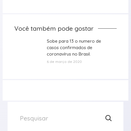
Você também pode gostar
Sobe para 13 o numero de
Sobe para 13 o numero de
casos confirmados de
casos confirmados de
coronavírus no Brasil.
coronavírus no Brasil.
6 de março de 2020