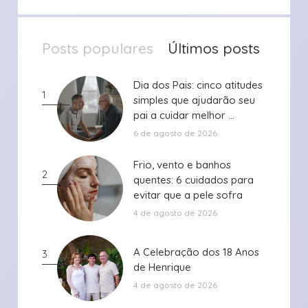
Posts populares
Últimos posts
Dia dos Pais: cinco atitudes
Dia dos Pais: cinco atitudes
1
simples que ajudarão seu
simples que ajudarão seu
pai a cuidar melhor ...
pai a cuidar melhor ...
6 de agosto de 2026
Frio, vento e banhos
Frio, vento e banhos
2
quentes: 6 cuidados para
quentes: 6 cuidados para
evitar que a pele sofra
evitar que a pele sofra
durante ...
durante ...
4 de agosto de 2026
A Celebração dos 18 Anos
A Celebração dos 18 Anos
3
de Henrique
de Henrique
4 de agosto de 2026