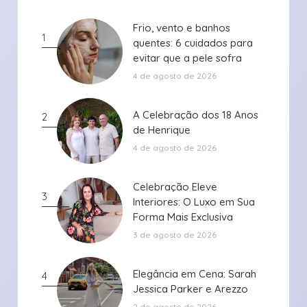
Frio, vento e banhos
Frio, vento e banhos
1
quentes: 6 cuidados para
quentes: 6 cuidados para
evitar que a pele sofra
evitar que a pele sofra
durante ...
durante ...
4 de agosto de 2026
A Celebração dos 18 Anos
A Celebração dos 18 Anos
2
de Henrique
de Henrique
4 de agosto de 2026
Celebração Eleve
Celebração Eleve
3
Interiores: O Luxo em Sua
Interiores: O Luxo em Sua
Forma Mais Exclusiva
Forma Mais Exclusiva
3 de agosto de 2026
Elegância em Cena: Sarah
Elegância em Cena: Sarah
4
Jessica Parker e Arezzo
Jessica Parker e Arezzo
2 de agosto de 2026