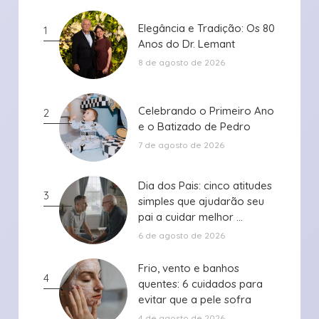
Elegância e Tradição: Os 80
Elegância e Tradição: Os 80
1
Anos do Dr. Lemant
Anos do Dr. Lemant
8 de agosto de 2026
Celebrando o Primeiro Ano
Celebrando o Primeiro Ano
2
e o Batizado de Pedro
e o Batizado de Pedro
7 de agosto de 2026
Dia dos Pais: cinco atitudes
Dia dos Pais: cinco atitudes
3
simples que ajudarão seu
simples que ajudarão seu
pai a cuidar melhor ...
pai a cuidar melhor ...
6 de agosto de 2026
Frio, vento e banhos
Frio, vento e banhos
4
quentes: 6 cuidados para
quentes: 6 cuidados para
evitar que a pele sofra
evitar que a pele sofra
durante ...
durante ...
4 de agosto de 2026