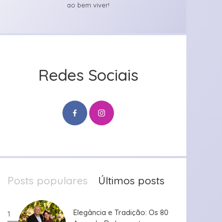
ao bem viver!
Redes Sociais
Posts populares
Últimos posts
Elegância e Tradição: Os 80
Elegância e Tradição: Os 80
1