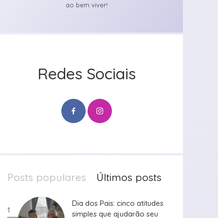
ao bem viver!
Redes Sociais
Posts populares
Últimos posts
Dia dos Pais: cinco atitudes
Dia dos Pais: cinco atitudes
1
simples que ajudarão seu
simples que ajudarão seu