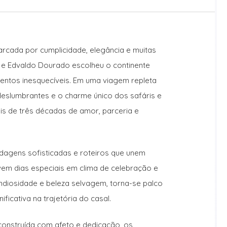
rcada por cumplicidade, elegância e muitas
a e Edvaldo Dourado escolheu o continente
entos inesquecíveis. Em uma viagem repleta
deslumbrantes e o charme único dos safáris e
ais de três décadas de amor, parceria e
dagens sofisticadas e roteiros que unem
ivem dias especiais em clima de celebração e
ndiosidade e beleza selvagem, torna-se palco
ficativa na trajetória do casal.
 construída com afeto e dedicação, os