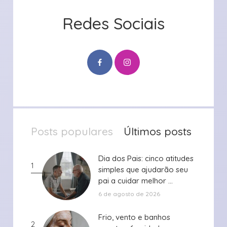
Redes Sociais
Posts populares
Últimos posts
Dia dos Pais: cinco atitudes
Dia dos Pais: cinco atitudes
1
simples que ajudarão seu
simples que ajudarão seu
pai a cuidar melhor ...
pai a cuidar melhor ...
6 de agosto de 2026
Frio, vento e banhos
Frio, vento e banhos
2