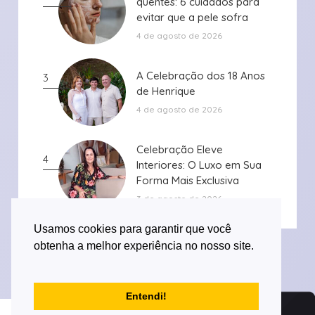
quentes: 6 cuidados para
quentes: 6 cuidados para
evitar que a pele sofra
evitar que a pele sofra
durante ...
durante ...
4 de agosto de 2026
A Celebração dos 18 Anos
A Celebração dos 18 Anos
3
de Henrique
de Henrique
4 de agosto de 2026
Celebração Eleve
Celebração Eleve
4
Interiores: O Luxo em Sua
Interiores: O Luxo em Sua
Forma Mais Exclusiva
Forma Mais Exclusiva
3 de agosto de 2026
Usamos cookies para garantir que você
obtenha a melhor experiência no nosso site.
Entendi!