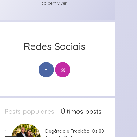
ao bem viver!
Redes Sociais
Posts populares
Últimos posts
Elegância e Tradição: Os 80
Elegância e Tradição: Os 80
1