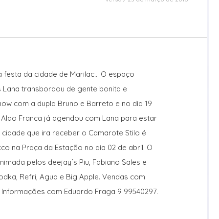
na festa da cidade de Marilac… O espaço
Lana transbordou de gente bonita e
how com a dupla Bruno e Barreto e no dia 19
o Aldo Franca já agendou com Lana para estar
 cidade que ira receber o Camarote Stilo é
o na Praça da Estação no dia 02 de abril. O
imada pelos deejay´s Piu, Fabiano Sales e
odka, Refri, Agua e Big Apple. Vendas com
0. Informações com Eduardo Fraga 9 99540297.