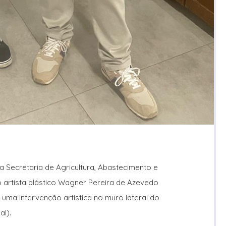
da Secretaria de Agricultura, Abastecimento e
o artista plástico Wagner Pereira de Azevedo
 uma intervenção artística no muro lateral do
al).