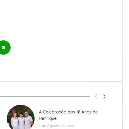
A Celebração dos 18 Anos de
A Celebração dos 18 Anos de
Henrique
Henrique
4 de agosto de 2026