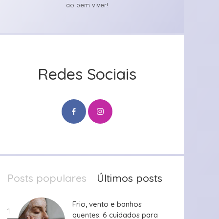
ao bem viver!
Redes Sociais
Posts populares
Últimos posts
Frio, vento e banhos
Frio, vento e banhos
1
quentes: 6 cuidados para
quentes: 6 cuidados para