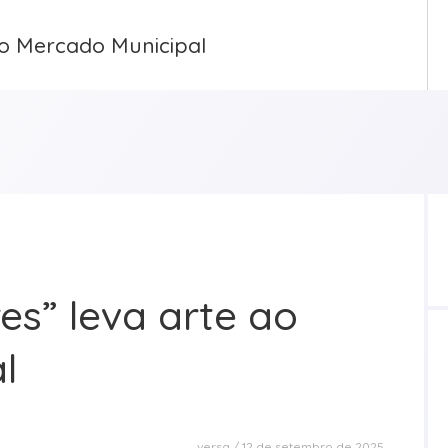
ao Mercado Municipal
es” leva arte ao
l
versa
12 de setembro de 2025