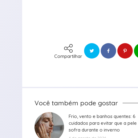
Compartilhar
Você também pode gostar
Frio, vento e banhos quentes: 6
Frio, vento e banhos quentes: 6
cuidados para evitar que a pele
cuidados para evitar que a pele
sofra durante o inverno
sofra durante o inverno
4 de agosto de 2026