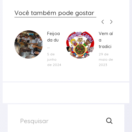
Você também pode gostar
Feijoa
Feijoa
Vem aí
Vem aí
da du
da du
a
a
...
...
tradici
tradici
onal
onal
5 de
29 de
Feijoa
Feijoa
junho
maio de
de 2024
2023
da ...
da ...