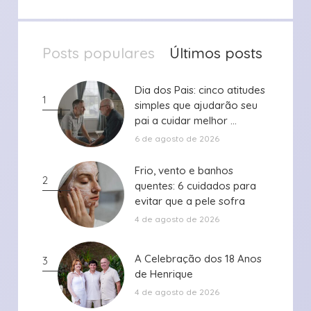
Posts populares
Últimos posts
Dia dos Pais: cinco atitudes
Dia dos Pais: cinco atitudes
1
simples que ajudarão seu
simples que ajudarão seu
pai a cuidar melhor ...
pai a cuidar melhor ...
6 de agosto de 2026
Frio, vento e banhos
Frio, vento e banhos
2
quentes: 6 cuidados para
quentes: 6 cuidados para
evitar que a pele sofra
evitar que a pele sofra
durante ...
durante ...
4 de agosto de 2026
A Celebração dos 18 Anos
A Celebração dos 18 Anos
3
de Henrique
de Henrique
4 de agosto de 2026