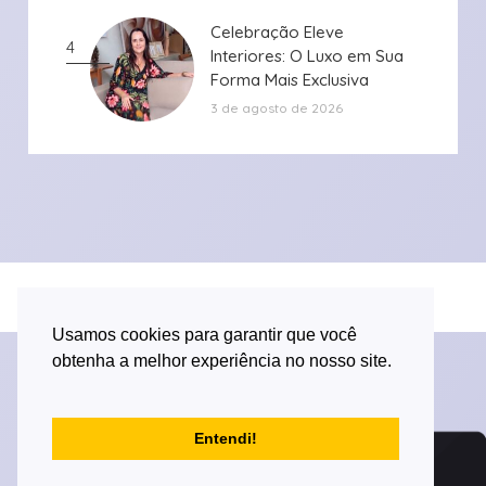
Celebração Eleve
Celebração Eleve
4
Interiores: O Luxo em Sua
Interiores: O Luxo em Sua
Forma Mais Exclusiva
Forma Mais Exclusiva
3 de agosto de 2026
Desenvolvido por Versa Tecnologia
Usamos cookies para garantir que você
obtenha a melhor experiência no nosso site.
Entendi!