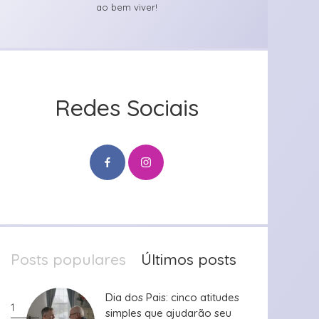
ao bem viver!
Redes Sociais
Posts populares
Últimos posts
Dia dos Pais: cinco atitudes
Dia dos Pais: cinco atitudes
1
simples que ajudarão seu
simples que ajudarão seu