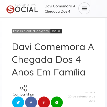
Davi Comemora A
Chegada Dos 4
Anos ...
FESTAS E COMEMORAÇÕES
SOCIAL
Davi Comemora A
Chegada Dos 4
Anos Em Família
versa
Compartilhar
20 de setembro de
2015