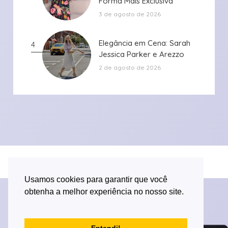
Forma Mais Exclusiva
Forma Mais Exclusiva
3 de agosto de 2026
Elegância em Cena: Sarah
Elegância em Cena: Sarah
4
Jessica Parker e Arezzo
Jessica Parker e Arezzo
2 de agosto de 2026
Desenvolvido por Versa Tecnologia
Usamos cookies para garantir que você
obtenha a melhor experiência no nosso site.