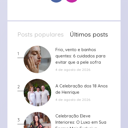
Posts populares
Últimos posts
Frio, vento e banhos
Frio, vento e banhos
1
quentes: 6 cuidados para
quentes: 6 cuidados para
evitar que a pele sofra
evitar que a pele sofra
durante ...
durante ...
4 de agosto de 2026
A Celebração dos 18 Anos
A Celebração dos 18 Anos
2
de Henrique
de Henrique
4 de agosto de 2026
Celebração Eleve
Celebração Eleve
3
Interiores: O Luxo em Sua
Interiores: O Luxo em Sua