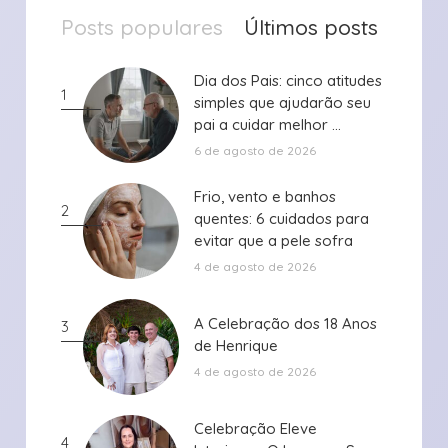
Posts populares
Últimos posts
Dia dos Pais: cinco atitudes
Dia dos Pais: cinco atitudes
1
simples que ajudarão seu
simples que ajudarão seu
pai a cuidar melhor ...
pai a cuidar melhor ...
6 de agosto de 2026
Frio, vento e banhos
Frio, vento e banhos
2
quentes: 6 cuidados para
quentes: 6 cuidados para
evitar que a pele sofra
evitar que a pele sofra
durante ...
durante ...
4 de agosto de 2026
A Celebração dos 18 Anos
A Celebração dos 18 Anos
3
de Henrique
de Henrique
4 de agosto de 2026
Celebração Eleve
Celebração Eleve
4