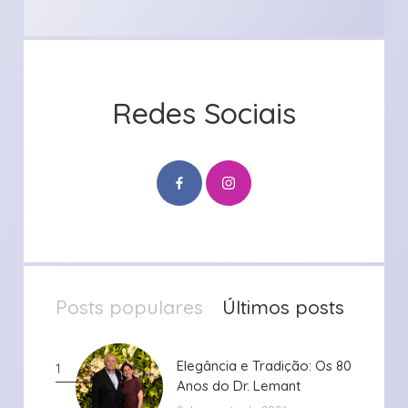
Redes Sociais
Posts populares
Últimos posts
Elegância e Tradição: Os 80
Elegância e Tradição: Os 80
1
Anos do Dr. Lemant
Anos do Dr. Lemant