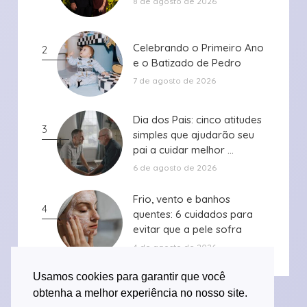
8 de agosto de 2026
Celebrando o Primeiro Ano
Celebrando o Primeiro Ano
2
e o Batizado de Pedro
e o Batizado de Pedro
7 de agosto de 2026
Dia dos Pais: cinco atitudes
Dia dos Pais: cinco atitudes
3
simples que ajudarão seu
simples que ajudarão seu
pai a cuidar melhor ...
pai a cuidar melhor ...
6 de agosto de 2026
Frio, vento e banhos
Frio, vento e banhos
4
quentes: 6 cuidados para
quentes: 6 cuidados para
evitar que a pele sofra
evitar que a pele sofra
durante ...
durante ...
4 de agosto de 2026
Usamos cookies para garantir que você
obtenha a melhor experiência no nosso site.