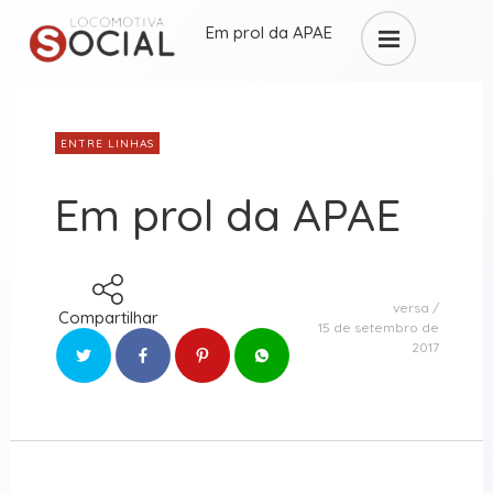
Em prol da APAE
ENTRE LINHAS
Em prol da APAE
versa
Compartilhar
15 de setembro de
2017