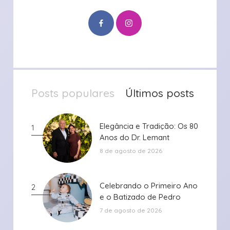
Posts populares
Últimos posts
Elegância e Tradição: Os 80
Elegância e Tradição: Os 80
1
Anos do Dr. Lemant
Anos do Dr. Lemant
8 de agosto de 2026
Celebrando o Primeiro Ano
Celebrando o Primeiro Ano
2
e o Batizado de Pedro
e o Batizado de Pedro
7 de agosto de 2026