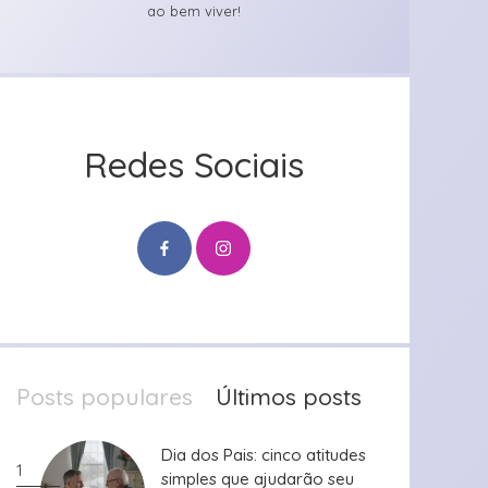
ao bem viver!
Redes Sociais
Posts populares
Últimos posts
Dia dos Pais: cinco atitudes
Dia dos Pais: cinco atitudes
1
simples que ajudarão seu
simples que ajudarão seu