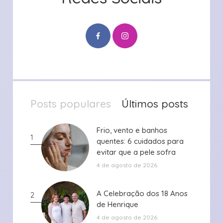
Posts populares
Últimos posts
Frio, vento e banhos
Frio, vento e banhos
1
quentes: 6 cuidados para
quentes: 6 cuidados para
evitar que a pele sofra
evitar que a pele sofra
durante ...
durante ...
4 de agosto de 2026
A Celebração dos 18 Anos
A Celebração dos 18 Anos
2
de Henrique
de Henrique
4 de agosto de 2026