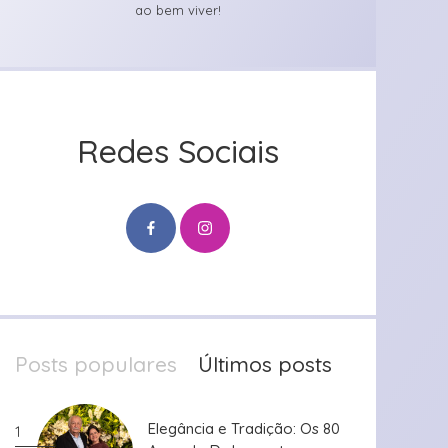
ao bem viver!
Redes Sociais
Posts populares
Últimos posts
Elegância e Tradição: Os 80
Elegância e Tradição: Os 80
1