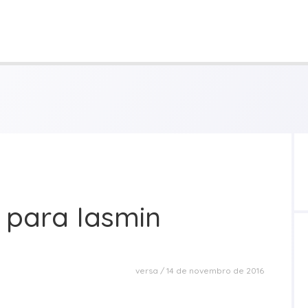
 para Iasmin
versa
14 de novembro de 2016