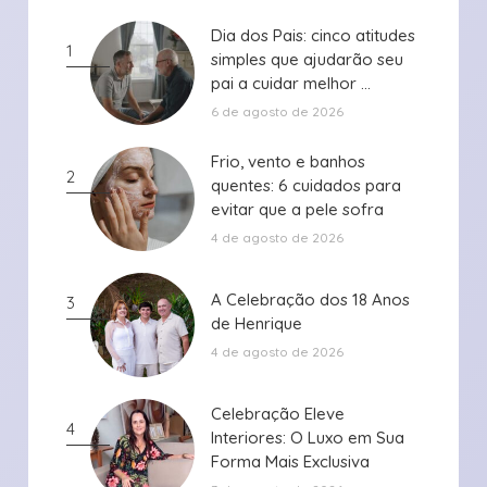
Dia dos Pais: cinco atitudes
Dia dos Pais: cinco atitudes
1
simples que ajudarão seu
simples que ajudarão seu
pai a cuidar melhor ...
pai a cuidar melhor ...
6 de agosto de 2026
Frio, vento e banhos
Frio, vento e banhos
2
quentes: 6 cuidados para
quentes: 6 cuidados para
evitar que a pele sofra
evitar que a pele sofra
durante ...
durante ...
4 de agosto de 2026
A Celebração dos 18 Anos
A Celebração dos 18 Anos
3
de Henrique
de Henrique
4 de agosto de 2026
Celebração Eleve
Celebração Eleve
4
Interiores: O Luxo em Sua
Interiores: O Luxo em Sua
Forma Mais Exclusiva
Forma Mais Exclusiva