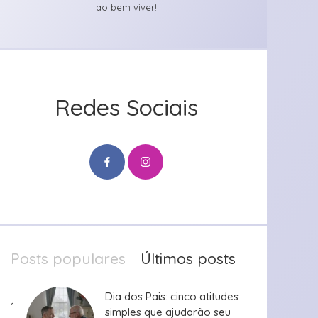
ao bem viver!
Redes Sociais
Posts populares
Últimos posts
Dia dos Pais: cinco atitudes
Dia dos Pais: cinco atitudes
1
simples que ajudarão seu
simples que ajudarão seu