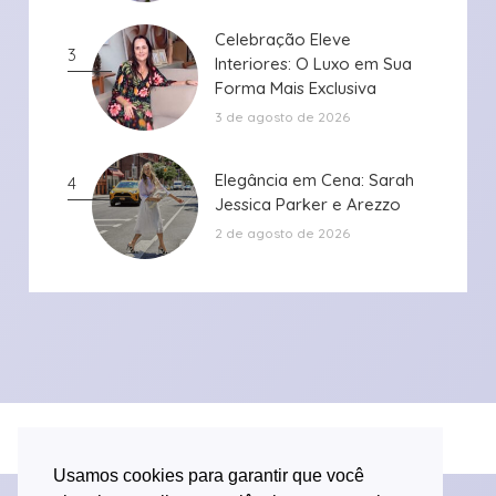
Celebração Eleve
Celebração Eleve
3
Interiores: O Luxo em Sua
Interiores: O Luxo em Sua
Forma Mais Exclusiva
Forma Mais Exclusiva
3 de agosto de 2026
Elegância em Cena: Sarah
Elegância em Cena: Sarah
4
Jessica Parker e Arezzo
Jessica Parker e Arezzo
2 de agosto de 2026
Desenvolvido por Versa Tecnologia
Usamos cookies para garantir que você