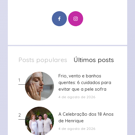
Posts populares
Últimos posts
Frio, vento e banhos
Frio, vento e banhos
1
quentes: 6 cuidados para
quentes: 6 cuidados para
evitar que a pele sofra
evitar que a pele sofra
durante ...
durante ...
4 de agosto de 2026
A Celebração dos 18 Anos
A Celebração dos 18 Anos
2
de Henrique
de Henrique
4 de agosto de 2026