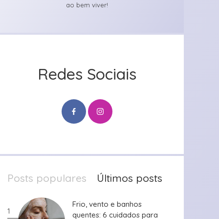
ao bem viver!
Redes Sociais
Posts populares
Últimos posts
Frio, vento e banhos
Frio, vento e banhos
1
quentes: 6 cuidados para
quentes: 6 cuidados para