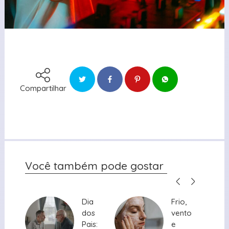
Compartilhar
Você também pode gostar
Dia
Dia
Frio,
Frio,
dos
dos
vento
vento
Pais:
Pais:
e
e