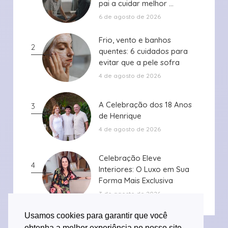
pai a cuidar melhor ...
pai a cuidar melhor ...
6 de agosto de 2026
Frio, vento e banhos
Frio, vento e banhos
2
quentes: 6 cuidados para
quentes: 6 cuidados para
evitar que a pele sofra
evitar que a pele sofra
durante ...
durante ...
4 de agosto de 2026
A Celebração dos 18 Anos
A Celebração dos 18 Anos
3
de Henrique
de Henrique
4 de agosto de 2026
Celebração Eleve
Celebração Eleve
4
Interiores: O Luxo em Sua
Interiores: O Luxo em Sua
Forma Mais Exclusiva
Forma Mais Exclusiva
3 de agosto de 2026
Usamos cookies para garantir que você
obtenha a melhor experiência no nosso site.