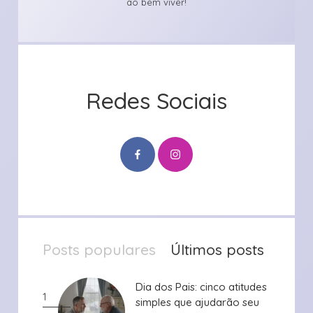
ao bem viver!
Redes Sociais
Posts populares
Últimos posts
Dia dos Pais: cinco atitudes
Dia dos Pais: cinco atitudes
1
simples que ajudarão seu
simples que ajudarão seu