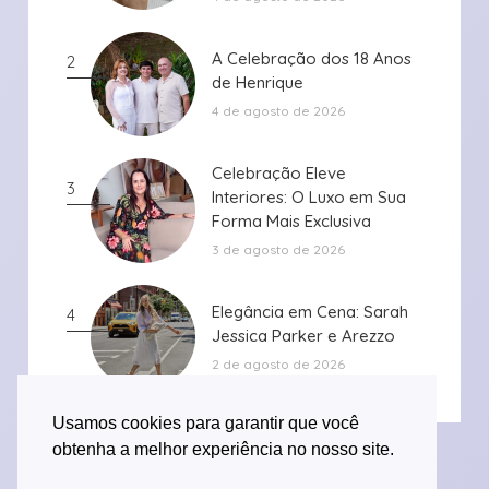
A Celebração dos 18 Anos
A Celebração dos 18 Anos
2
de Henrique
de Henrique
4 de agosto de 2026
Celebração Eleve
Celebração Eleve
3
Interiores: O Luxo em Sua
Interiores: O Luxo em Sua
Forma Mais Exclusiva
Forma Mais Exclusiva
3 de agosto de 2026
Elegância em Cena: Sarah
Elegância em Cena: Sarah
4
Jessica Parker e Arezzo
Jessica Parker e Arezzo
2 de agosto de 2026
Usamos cookies para garantir que você
obtenha a melhor experiência no nosso site.