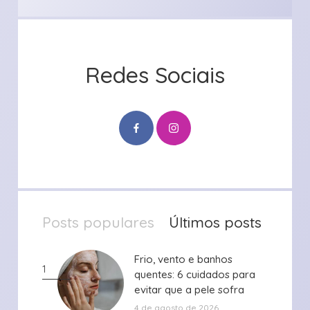
Redes Sociais
Posts populares
Últimos posts
Frio, vento e banhos
Frio, vento e banhos
1
quentes: 6 cuidados para
quentes: 6 cuidados para
evitar que a pele sofra
evitar que a pele sofra
durante ...
durante ...
4 de agosto de 2026