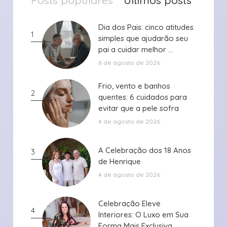
Dia dos Pais: cinco atitudes
Dia dos Pais: cinco atitudes
1
simples que ajudarão seu
simples que ajudarão seu
pai a cuidar melhor ...
pai a cuidar melhor ...
6 de agosto de 2026
Frio, vento e banhos
Frio, vento e banhos
2
quentes: 6 cuidados para
quentes: 6 cuidados para
evitar que a pele sofra
evitar que a pele sofra
durante ...
durante ...
4 de agosto de 2026
A Celebração dos 18 Anos
A Celebração dos 18 Anos
3
de Henrique
de Henrique
4 de agosto de 2026
Celebração Eleve
Celebração Eleve
4
Interiores: O Luxo em Sua
Interiores: O Luxo em Sua
Forma Mais Exclusiva
Forma Mais Exclusiva