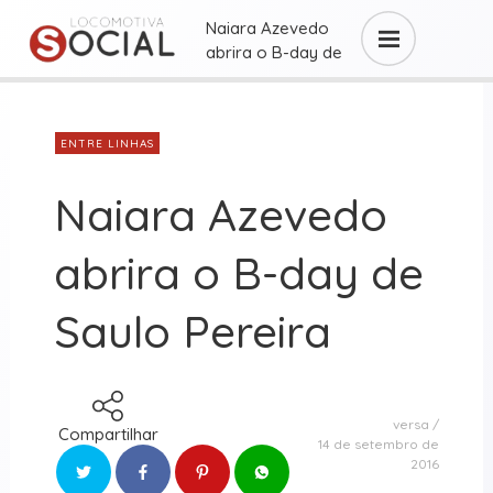
Naiara Azevedo
abrira o B-day de
...
ENTRE LINHAS
Naiara Azevedo
abrira o B-day de
Saulo Pereira
versa
Compartilhar
14 de setembro de
2016