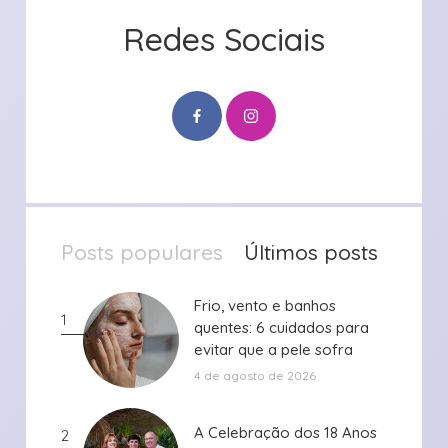
Redes Sociais
Posts populares
Últimos posts
Frio, vento e banhos
Frio, vento e banhos
1
quentes: 6 cuidados para
quentes: 6 cuidados para
evitar que a pele sofra
evitar que a pele sofra
durante ...
durante ...
4 de agosto de 2026
A Celebração dos 18 Anos
A Celebração dos 18 Anos
2