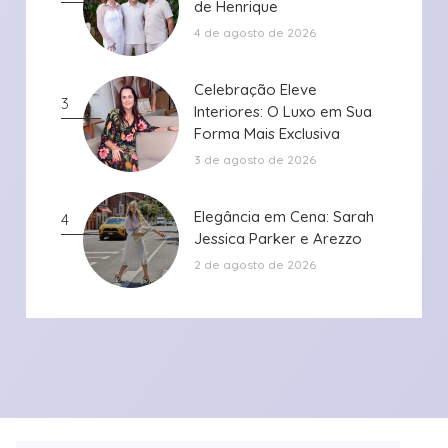
de Henrique
de Henrique
4 de agosto de 2026
Celebração Eleve
Celebração Eleve
3
Interiores: O Luxo em Sua
Interiores: O Luxo em Sua
Forma Mais Exclusiva
Forma Mais Exclusiva
3 de agosto de 2026
Elegância em Cena: Sarah
Elegância em Cena: Sarah
4
Jessica Parker e Arezzo
Jessica Parker e Arezzo
2 de agosto de 2026