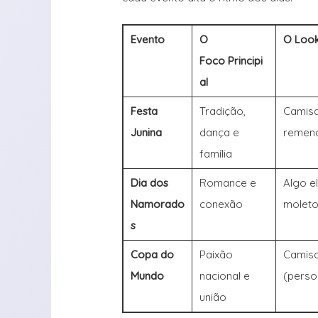
Evento
O
O Look
Foco Principi
al
Festa
Tradição,
Camisa
Junina
dança e
remen
família
Dia dos
Romance e
Algo e
Namorado
conexão
moleto
s
Copa do
Paixão
Camisa
Mundo
nacional e
(perso
união