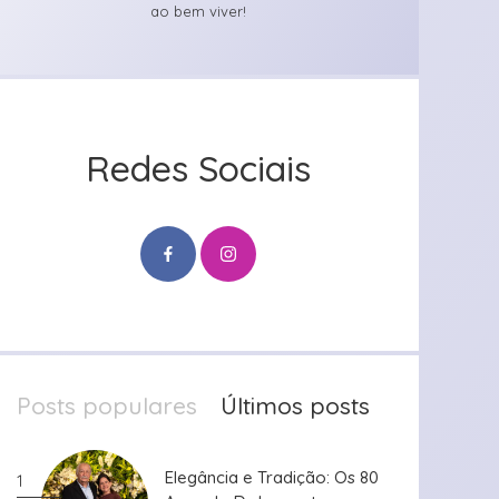
ao bem viver!
Redes Sociais
Posts populares
Últimos posts
Elegância e Tradição: Os 80
Elegância e Tradição: Os 80
1