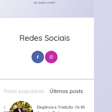
ao bem viver!
Redes Sociais
Posts populares
Últimos posts
Elegância e Tradição: Os 80
Elegância e Tradição: Os 80
1