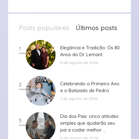
Posts populares
Últimos posts
Elegância e Tradição: Os 80
Elegância e Tradição: Os 80
1
Anos do Dr. Lemant
Anos do Dr. Lemant
8 de agosto de 2026
Celebrando o Primeiro Ano
Celebrando o Primeiro Ano
2
e o Batizado de Pedro
e o Batizado de Pedro
7 de agosto de 2026
Dia dos Pais: cinco atitudes
Dia dos Pais: cinco atitudes
3
simples que ajudarão seu
simples que ajudarão seu
pai a cuidar melhor ...
pai a cuidar melhor ...
6 de agosto de 2026