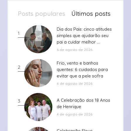
Posts populares
Últimos posts
Dia dos Pais: cinco atitudes
Dia dos Pais: cinco atitudes
1
simples que ajudarão seu
simples que ajudarão seu
pai a cuidar melhor ...
pai a cuidar melhor ...
6 de agosto de 2026
Frio, vento e banhos
Frio, vento e banhos
2
quentes: 6 cuidados para
quentes: 6 cuidados para
evitar que a pele sofra
evitar que a pele sofra
durante ...
durante ...
4 de agosto de 2026
A Celebração dos 18 Anos
A Celebração dos 18 Anos
3
de Henrique
de Henrique
4 de agosto de 2026
Celebração Eleve
Celebração Eleve