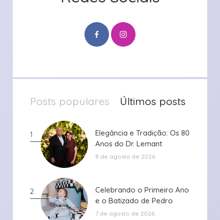
Posts populares
Últimos posts
Elegância e Tradição: Os 80
Elegância e Tradição: Os 80
1
Anos do Dr. Lemant
Anos do Dr. Lemant
8 de agosto de 2026
Celebrando o Primeiro Ano
Celebrando o Primeiro Ano
2
e o Batizado de Pedro
e o Batizado de Pedro
7 de agosto de 2026