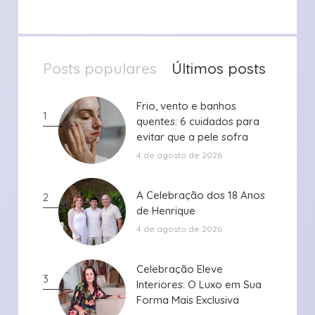
Posts populares
Últimos posts
Frio, vento e banhos
Frio, vento e banhos
1
quentes: 6 cuidados para
quentes: 6 cuidados para
evitar que a pele sofra
evitar que a pele sofra
durante ...
durante ...
4 de agosto de 2026
A Celebração dos 18 Anos
A Celebração dos 18 Anos
2
de Henrique
de Henrique
4 de agosto de 2026
Celebração Eleve
Celebração Eleve
3
Interiores: O Luxo em Sua
Interiores: O Luxo em Sua
Forma Mais Exclusiva
Forma Mais Exclusiva