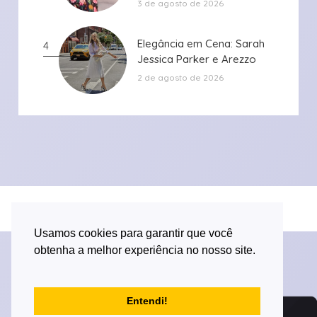
3 de agosto de 2026
Elegância em Cena: Sarah
Elegância em Cena: Sarah
4
Jessica Parker e Arezzo
Jessica Parker e Arezzo
2 de agosto de 2026
Desenvolvido por Versa Tecnologia
Usamos cookies para garantir que você
obtenha a melhor experiência no nosso site.
Entendi!