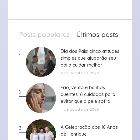
Posts populares
Últimos posts
Dia dos Pais: cinco atitudes
Dia dos Pais: cinco atitudes
1
simples que ajudarão seu
simples que ajudarão seu
pai a cuidar melhor ...
pai a cuidar melhor ...
6 de agosto de 2026
Frio, vento e banhos
Frio, vento e banhos
2
quentes: 6 cuidados para
quentes: 6 cuidados para
evitar que a pele sofra
evitar que a pele sofra
durante ...
durante ...
4 de agosto de 2026
A Celebração dos 18 Anos
A Celebração dos 18 Anos
3
de Henrique
de Henrique