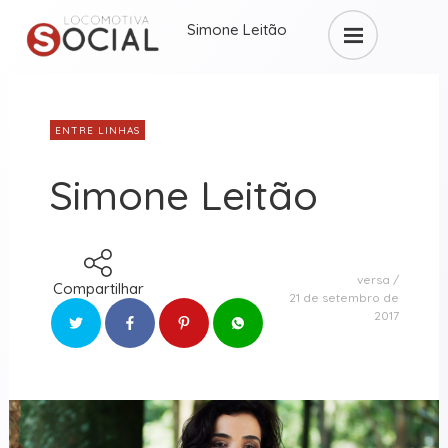
Simone Leitão
ENTRE LINHAS
Simone Leitão
versa
Compartilhar
21 de setembro de
2017