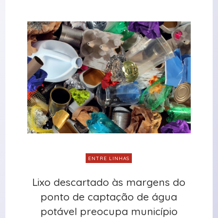
ENTRE LINHAS
Lixo descartado às margens do
Lixo descartado às margens do
ponto de captação de água
ponto de captação de água
potável preocupa município
potável preocupa município