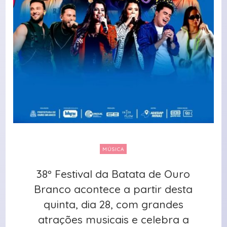
MÚSICA
38º Festival da Batata de Ouro
38º Festival da Batata de Ouro
Branco acontece a partir desta
Branco acontece a partir desta
quinta, dia 28, com grandes
quinta, dia 28, com grandes
atrações musicais e celebra a
atrações musicais e celebra a