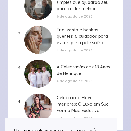
simples que ajudarão seu
simples que ajudarão seu
pai a cuidar melhor ...
pai a cuidar melhor ...
6 de agosto de 2026
Frio, vento e banhos
Frio, vento e banhos
2
quentes: 6 cuidados para
quentes: 6 cuidados para
evitar que a pele sofra
evitar que a pele sofra
durante ...
durante ...
4 de agosto de 2026
A Celebração dos 18 Anos
A Celebração dos 18 Anos
3
de Henrique
de Henrique
4 de agosto de 2026
Celebração Eleve
Celebração Eleve
4
Interiores: O Luxo em Sua
Interiores: O Luxo em Sua
Forma Mais Exclusiva
Forma Mais Exclusiva
3 de agosto de 2026
Usamos cookies para garantir que você