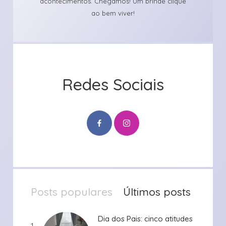
acontecimentos. Chegamos! Um brinde clique
ao bem viver!
Redes Sociais
Posts populares
Últimos posts
Dia dos Pais: cinco atitudes
Dia dos Pais: cinco atitudes
1