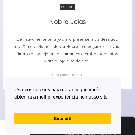
SOCIAL
Nobre Joias
Nobre Joias
Definitivamente uma joia é o presente mais desejado
no Dia dos Namorados, a Nobre tem peças exclusivas.
Uma joia cravejada de diamantes eterniza momentos.
Visite a loja e se deleite...
8 de junho de 2017
Usamos cookies para garantir que você
obtenha a melhor experiência no nosso site.
Entendi!
Desenvolvido por Versa Tecnologia