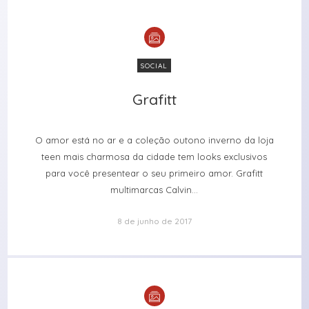
SOCIAL
Grafitt
Grafitt
O amor está no ar e a coleção outono inverno da loja
teen mais charmosa da cidade tem looks exclusivos
para você presentear o seu primeiro amor. Grafitt
multimarcas Calvin...
8 de junho de 2017