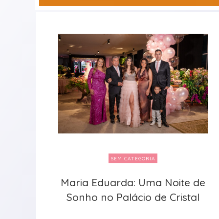
SEM CATEGORIA
Maria Eduarda: Uma Noite de
Maria Eduarda: Uma Noite de
Sonho no Palácio de Cristal
Sonho no Palácio de Cristal