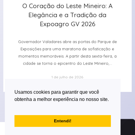
O Coração do Leste Mineiro: A
O Coração do Leste Mineiro: A
Elegância e a Tradição da
Elegância e a Tradição da
Expoagro GV 2026
Expoagro GV 2026
Governador Valadares abre as portas do Parque de
Exposições para uma maratona de sofisticação e
momentos memoráveis. A partir desta sexta-feira, a
cidade se torna o epicentro do Leste Mineiro,...
1 de julho de 2026
Usamos cookies para garantir que você
obtenha a melhor experiência no nosso site.
Entendi!
Desenvolvido por Versa Tecnologia