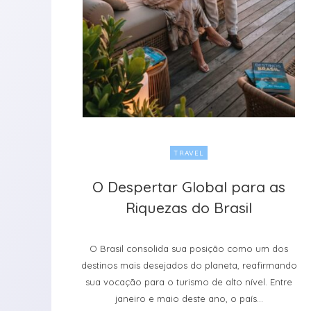
TRAVEL
O Despertar Global para as
O Despertar Global para as
Riquezas do Brasil
Riquezas do Brasil
O Brasil consolida sua posição como um dos
destinos mais desejados do planeta, reafirmando
sua vocação para o turismo de alto nível. Entre
janeiro e maio deste ano, o país...