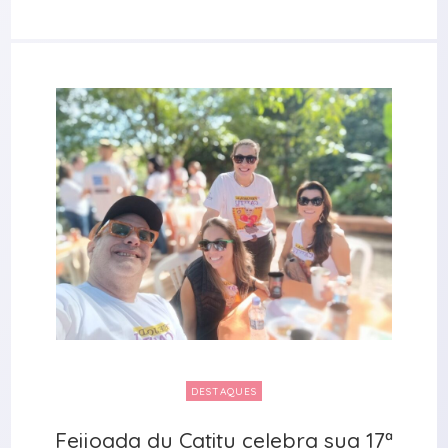
DESTAQUES
Feijoada du Catitu celebra sua 17ª
Feijoada du Catitu celebra sua 17ª