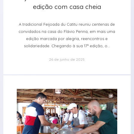
edição com casa cheia
edição com casa cheia
A tradicional Feijoada du Catitu reuniu centenas de
convidados na casa do Flávio Penna, em mais uma
edição marcada por alegria, reencontros e
solidariedade. Chegando à sua 17ª edição, o...
26 de junho de 2025