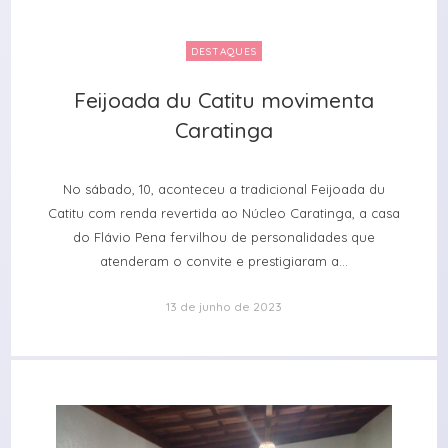
DESTAQUES
Feijoada du Catitu movimenta
Feijoada du Catitu movimenta
Caratinga
Caratinga
No sábado, 10, aconteceu a tradicional Feijoada du
Catitu com renda revertida ao Núcleo Caratinga, a casa
do Flávio Pena fervilhou de personalidades que
atenderam o convite e prestigiaram a...
13 de junho de 2023