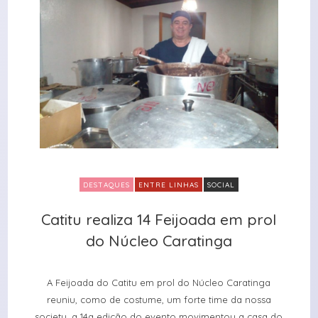
DESTAQUES
ENTRE LINHAS
SOCIAL
Catitu realiza 14 Feijoada em prol
Catitu realiza 14 Feijoada em prol
do Núcleo Caratinga
do Núcleo Caratinga
A Feijoada do Catitu em prol do Núcleo Caratinga
reuniu, como de costume, um forte time da nossa
society, a 14a edição do evento movimentou a casa do