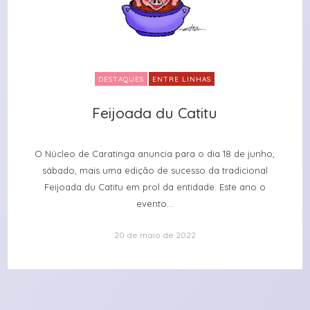
DESTAQUES
ENTRE LINHAS
Feijoada du Catitu
Feijoada du Catitu
O Núcleo de Caratinga anuncia para o dia 18 de junho,
sábado, mais uma edição de sucesso da tradicional
Feijoada du Catitu em prol da entidade. Este ano o
evento...
20 de maio de 2022