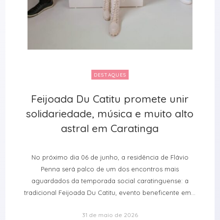
DESTAQUES
Feijoada Du Catitu promete unir
Feijoada Du Catitu promete unir
solidariedade, música e muito alto
solidariedade, música e muito alto
astral em Caratinga
astral em Caratinga
No próximo dia 06 de junho, a residência de Flávio
Penna será palco de um dos encontros mais
aguardados da temporada social caratinguense: a
tradicional Feijoada Du Catitu, evento beneficente em...
31 de maio de 2026